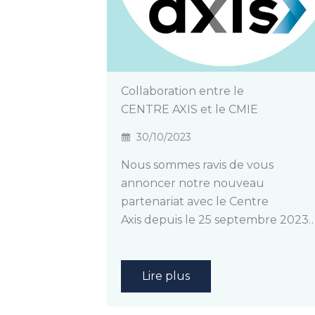
Collaboration entre le
CENTRE AXIS et le CMIE
30/10/2023
Nous sommes ravis de vous
annoncer notre nouveau
partenariat avec le Centre
Axis depuis le 25 septembre 2023…
Lire plus