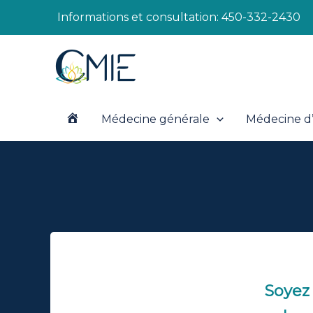
Aller
Informations et consultation:
450-332-2430
au
contenu
Médecine générale
Médecine d’
A
c
c
u
Soyez 
e