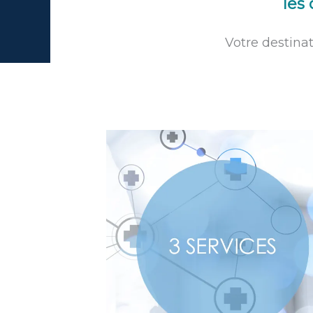
les 
i
Votre destina
l