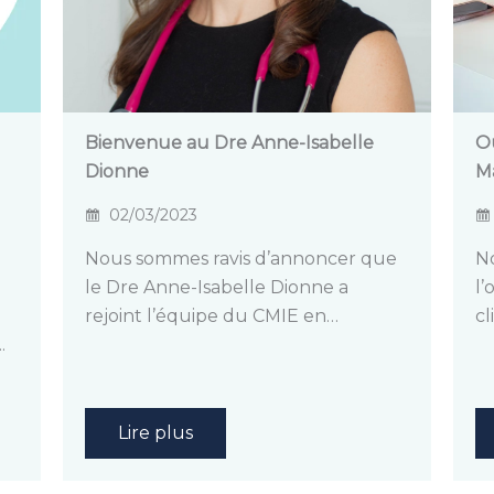
Bienvenue au Dre Anne-Isabelle
Ou
Dionne
M
02/03/2023
Nous sommes ravis d’annoncer que
N
le Dre Anne-Isabelle Dionne a
l’
rejoint l’équipe du CMIE en…
cl
.
Lire plus