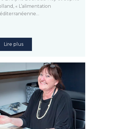
lland, « L’alimentation
éditerranéenne…
Lire plus