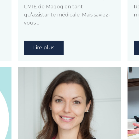
CMIE de Magog en tant
Ro
qu’assistante médicale. Mais saviez-
m
vous…
Lire plus