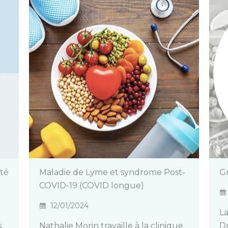
nté
Maladie de Lyme et syndrome Post-
G
COVID-19 (COVID longue)
12/01/2024
La
s
Nathalie Morin travaille à la clinique
D