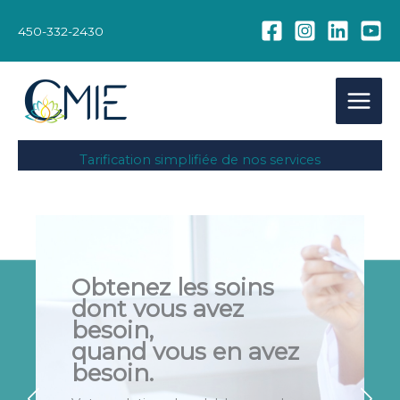
Aller
au
450-332-2430
contenu
Tarification simplifiée de nos services
Obtenez les soins
dont vous avez
besoin,
quand vous en avez
besoin.