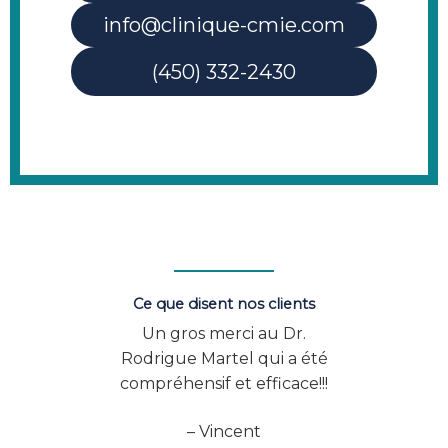
info@clinique-cmie.com
(450) 332-2430
Ce que disent nos clients
sfaite
Un gros merci au Dr.
Vo
les
Rodrigue Martel qui a été
exp
s,
compréhensif et efficace!!!
Excel
 Dre
à B
– Vincent
ecin
démo