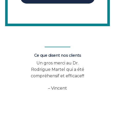
Ce que disent nos clients
sfaite
Un gros merci au Dr.
Vo
les
Rodrigue Martel qui a été
exp
s,
compréhensif et efficace!!!
Excel
 Dre
à B
– Vincent
ecin
démo
avec
au 
et je
as
le est
ns,
ré