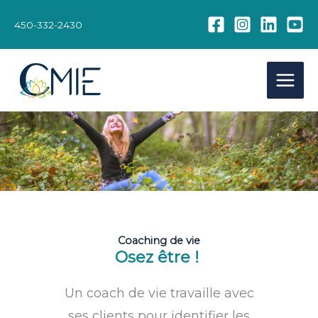
Aller
au
450-332-2430
contenu
Coaching de vie
Osez être !
Un coach de vie travaille avec
ses clients pour identifier les