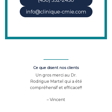
(450) 332-2430
info@clinique-cmie.com
Ce que disent nos clients
sfaite
Un gros merci au Dr.
Vo
les
Rodrigue Martel qui a été
exp
s,
compréhensif et efficace!!!
Excel
 Dre
à B
– Vincent
ecin
démo
avec
au 