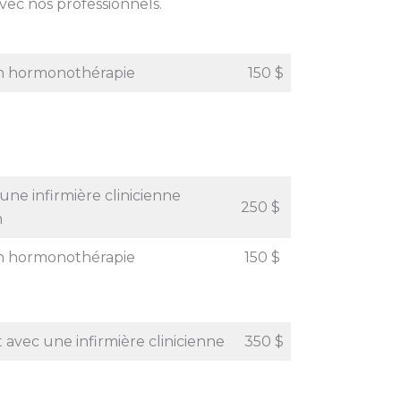
avec nos professionnels.
n hormonothérapie
150 $
ne infirmière clinicienne
250 $
n
n hormonothérapie
150 $
avec une infirmière clinicienne
350 $