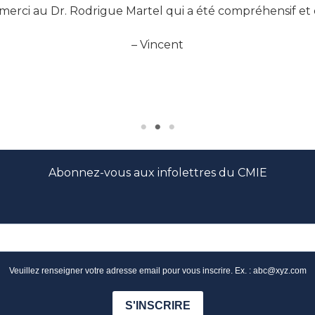
merci au Dr. Rodrigue Martel qui a été compréhensif et ef
– Vincent
Abonnez-vous aux infolettres du CMIE
mi les premiers informés des nouvelles et des nouveaut
Veuillez renseigner votre adresse email pour vous inscrire. Ex. : abc@xyz.com
S'INSCRIRE