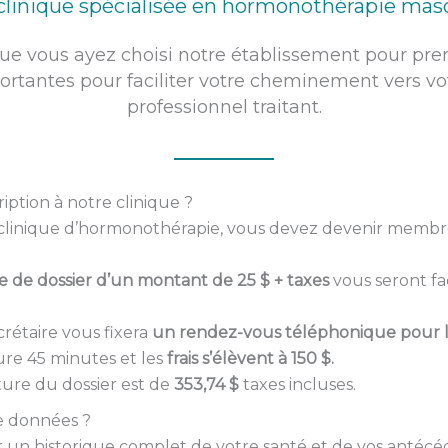
clinique spécialisée en hormonothérapie mas
 vous ayez choisi notre établissement pour prend
ortantes pour faciliter votre cheminement vers v
professionnel traitant.
ption à notre clinique ?
e clinique d’hormonothérapie, vous devez devenir membr
e de dossier d’un montant de 25 $ + taxes
vous seront fac
crétaire vous fixera
un rendez-vous téléphonique pour l
dure 45 minutes et les
frais s’élèvent à 150 $.
rture du dossier est de
353,74 $
taxes incluses.
de données ?
r un historique complet de votre santé et de vos antécéd