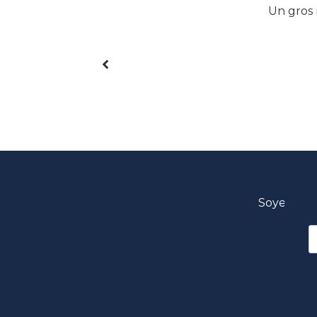
 Dre Desautels est un
Un gros 
à l’écoute des gens,
Soyez par