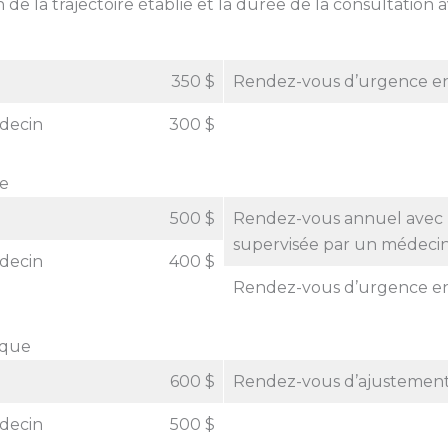
n de la trajectoire établie et la durée de la consultation 
.
350 $
Rendez-vous d’urgence e
decin
300 $
me
.
500 $
Rendez-vous annuel avec u
supervisée par un médeci
decin
400 $
Rendez-vous d’urgence e
ique
.
600 $
Rendez-vous d’ajustement 
decin
500 $