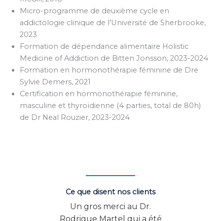
Micro-programme de deuxième cycle en
addictologie clinique de l’Université de Sherbrooke,
2023
Formation de dépendance alimentaire Holistic
Medicine of Addiction de Bitten Jonsson, 2023-2024
Formation en hormonothérapie féminine de Dre
Sylvie Demers, 2021
Certification en hormonothérapie féminine,
masculine et thyroïdienne (4 parties, total de 80h)
de Dr Neal Rouzier, 2023-2024
Ce que disent nos clients
.
Voilà le résultat de mon
Je su
 été
expérience avec le CMIE :
du