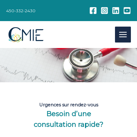
Aller
au
450-332-2430
contenu
Urgences sur rendez-vous
Besoin d’une
consultation rapide?