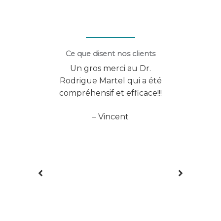
Ce que disent nos clients
sfaite
Un gros merci au Dr.
Vo
les
Rodrigue Martel qui a été
exp
s,
compréhensif et efficace!!!
Excel
 Dre
à B
– Vincent
ecin
démo
avec
au 
et je
as
le est
ns,
ré
inf
des 
ag
m