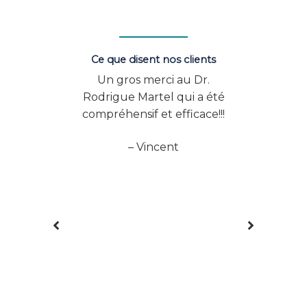
Ce que disent nos clients
sfaite
Un gros merci au Dr.
Vo
les
Rodrigue Martel qui a été
exp
s,
compréhensif et efficace!!!
Excel
 Dre
à B
– Vincent
ecin
démo
avec
au 
et je
as
le est
ns,
ré
inf
des 
ag
m
l’ac