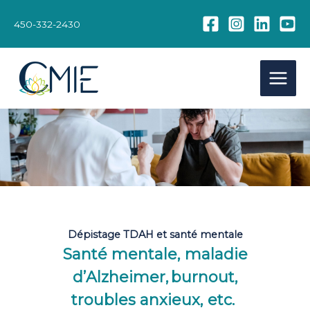
Aller
au
450-332-2430
contenu
Dépistage TDAH et santé mentale
Santé mentale, maladie
d’Alzheimer, burnout,
troubles anxieux, etc.