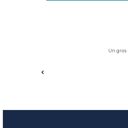
 Dre Desautels est un
Un gros 
à l’écoute des gens,