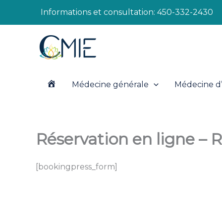
Aller
Informations et consultation:
450-332-2430
au
contenu
Médecine générale
Médecine d’
A
c
Réservation en ligne –
c
[bookingpress_form]
u
e