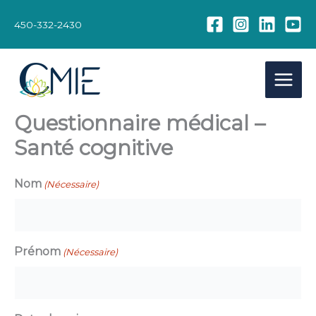
Aller
au
450-332-2430
contenu
Questionnaire médical –
Santé cognitive
Nom
(Nécessaire)
Prénom
(Nécessaire)