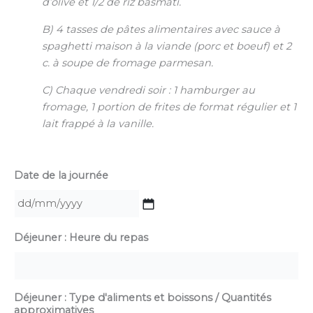
d’olive et 1/2 de riz basmati.
B) 4 tasses de pâtes alimentaires avec sauce à
spaghetti maison à la viande (porc et boeuf) et 2
c. à soupe de fromage parmesan.
C) Chaque vendredi soir : 1 hamburger au
fromage, 1 portion de frites de format régulier et 1
lait frappé à la vanille.
Date de la journée
DD
Déjeuner : Heure du repas
slash
MM
slash
YYYY
Déjeuner : Type d'aliments et boissons / Quantités
approximatives