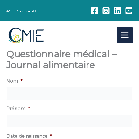
Aller
au
450-332-2430
contenu
Questionnaire médical –
Journal alimentaire
Nom
*
Prénom
*
Date de naissance
*