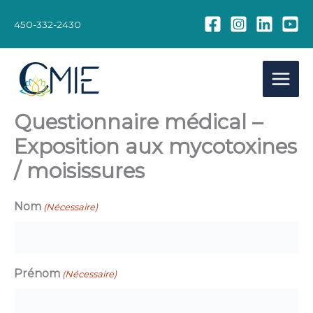
Aller
au
450-332-2430
contenu
Questionnaire médical –
Exposition aux mycotoxines
/ moisissures
Nom
(Nécessaire)
Prénom
(Nécessaire)