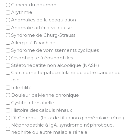
Cancer du poumon
Arythmie
Anomalies de la coagulation
Anomalie artério-veineuse
Syndrome de Churg-Strauss
Allergie à l’arachide
Syndrome de vomissements cycliques
Œsophagite à éosinophiles
Stéatohépatite non alcoolique (NASH)
Carcinome hépatocellulaire ou autre cancer du
foie
Infertilité
Douleur pelvienne chronique
Cystite interstitielle
Histoire des calculs rénaux
DFGe réduit (taux de filtration glomérulaire rénal)
Néphropathie à IgA, syndrome néphrotique,
néphrite ou autre maladie rénale