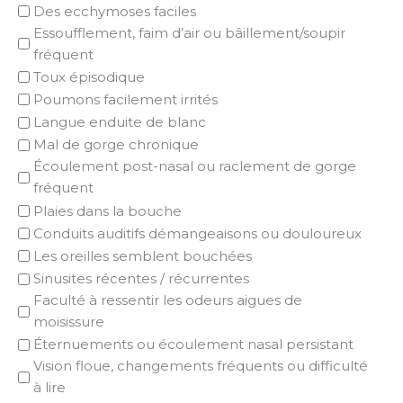
Des ecchymoses faciles
Essoufflement, faim d’air ou bâillement/soupir
fréquent
Toux épisodique
Poumons facilement irrités
Langue enduite de blanc
Mal de gorge chronique
Écoulement post-nasal ou raclement de gorge
fréquent
Plaies dans la bouche
Conduits auditifs démangeaisons ou douloureux
Les oreilles semblent bouchées
Sinusites récentes / récurrentes
Faculté à ressentir les odeurs aigues de
moisissure
Éternuements ou écoulement nasal persistant
Vision floue, changements fréquents ou difficulté
à lire