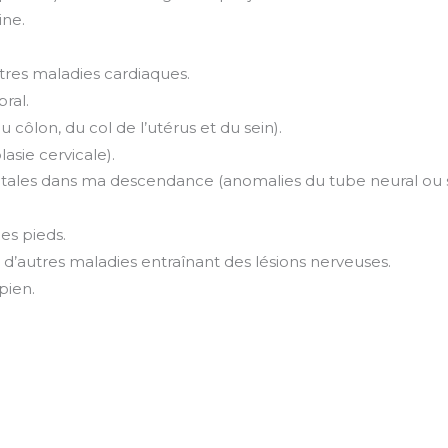
ine.
tres maladies cardiaques.
ral.
 côlon, du col de l’utérus et du sein).
asie cervicale).
nitales dans ma descendance (anomalies du tube neural o
les pieds.
 d’autres maladies entraînant des lésions nerveuses.
pien.