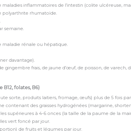
 maladies inflammatoires de l’intestin (colite ulcéreuse, ma
e polyarthrite rhumatoïde.
.
ar semaine.
e maladie rénale ou hépatique.
riner davantage).
 gingembre frais, de jaune d’œuf, de poisson, de varech, 
 B12, folates, B6)
e sorte, produits laitiers, fromage, œufs) plus de 5 fois pa
e contenant des graisses hydrogénées (margarine, shorteni
 supérieures à 4-6 onces (la taille de la paume de la main
es vert foncé par jour.
portion) de fruits et légumes par jour.