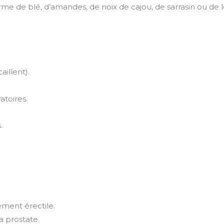
 de blé, d’amandes, de noix de cajou, de sarrasin ou de lé
aillent).
atoires.
.
ement érectile.
a prostate.