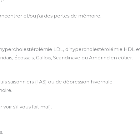
oncentrer et/ou j’ai des pertes de mémoire.
d’hypercholestérolémie LDL, d’hypercholestérolémie HDL et
andais, Écossais, Gallois, Scandinave ou Amérindien côtier.
tifs saisonniers (TAS) ou de dépression hivernale.
oire.
voir s’il vous fait mal).
s.