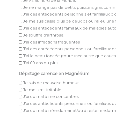
Je vis au nord de la Floride.
Je ne mange pas de petits poissons gras comme 
J’ai des antécédents personnels et familiaux d
Je me suis cassé plus de deux os ou j’ai eu une 
J’ai des antécédents familiaux de maladies au
Je souffre d’arthrose.
J’ai des infections fréquentes.
J’ai des antécédents personnels ou familiaux de
J’ai la peau foncée (toute race autre que cauca
J’ai 60 ans ou plus.
Dépistage carence en Magnésium
Je suis de mauvaise humeur.
Je me sens irritable.
J’ai du mal à me concentrer.
J’ai des antécédents personnels ou familia
J’ai du mal à m’endormir et/ou à rester endormi