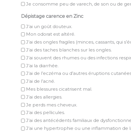
Je consomme peu de varech, de son ou de germe
Dépistage carence en Zinc
J’ai un goût douteux.
Mon odorat est altéré.
J’ai des ongles fragiles (minces, cassants, qui s’éc
J’ai des taches blanches sur les ongles.
J’ai souvent des rhumes ou des infections respir
J’ai la diarrhée.
J’ai de l’eczéma ou d’autres éruptions cutanées
J’ai de l’acné.
Mes blessures cicatrisent mal.
J’ai des allergies.
Je perds mes cheveux.
J’ai des pellicules.
J’ai des antécédents familiaux de dysfonctionn
J’ai une hypertrophie ou une inflammation de l