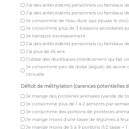
J’ai des antécédents personnels ou familiaux de
J’ai des antécédents personnels ou familiaux d
Je consomme de l’eau dure (qui épuise le zinc)
Je consomme plus de 3 boissons alcoolisées p
Je transpire excessivement.
J’ai des antécédents personnels ou familiaux d
J’ai plus de 65 ans.
J’utilise des diurétiques (médicament qui fait u
Je consomme peu de dulse (algue), de racine de
citrouille.
Déficit de méthylation (carences potentielles de
Je mange des protéines animales (viande de tout
Je consomme plus de 1 à 2 aliments par semain
Je consomme des portions de protéines animales
Je mange moins d’une tasse de légumes à feuill
Je mange moins de 5 à 9 portions (1/2 tasse = 1 