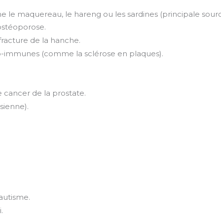
le maquereau, le hareng ou les sardines (principale sourc
’ostéoporose.
fracture de la hanche.
to-immunes (comme la sclérose en plaques).
 cancer de la prostate.
sienne).
ux d’autisme.
.