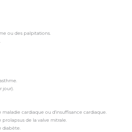
me ou des palpitations.
.
’asthme.
 jour).
e maladie cardiaque ou d’insuffisance cardiaque.
 prolapsus de la valve mitrale.
e diabète.