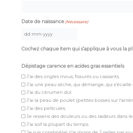
i
Date de naissance
(Nécessaire)
l
DD
dash
Cochez chaque item qui s’applique à vous la p
MM
dash
Dépistage carence en acides gras essentiels
YYYY
J’ai des ongles mous, fissurés ou cassants.
J’ai une peau sèche, qui démange, qui s’écaill
J’ai du cérumen dur.
J’ai la peau de poulet (petites bosses sur l’arriè
J’ai des pellicules.
Je ressens des douleurs ou des raideurs dans les
J’ai soif la plupart du temps.
Je suis constipé(e) (j’ai moins de 2 selles par jour