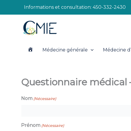
Aller
Informations et consultation:
450-332-2430
au
contenu
Médecine générale
Médecine d’
A
c
Questionnaire médical –
c
Nom
(Nécessaire)
u
Prénom
(Nécessaire)
e