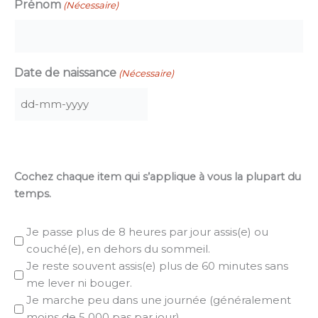
Prénom
(Nécessaire)
Date de naissance
(Nécessaire)
DD
dash
MM
dash
Cochez chaque item qui s’applique à vous la plupart du
YYYY
temps.
Je passe plus de 8 heures par jour assis(e) ou
couché(e), en dehors du sommeil.
Je reste souvent assis(e) plus de 60 minutes sans
me lever ni bouger.
Je marche peu dans une journée (généralement
moins de 5 000 pas par jour).