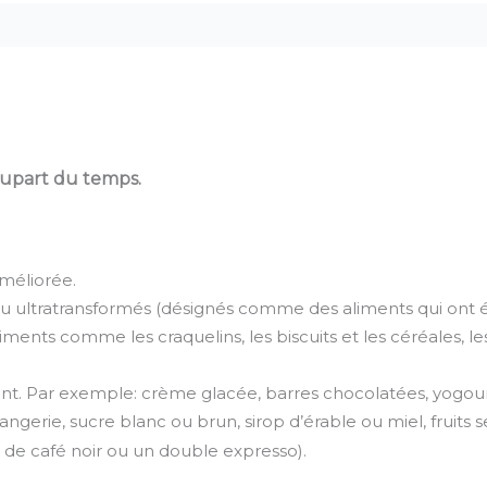
lupart du temps.
méliorée.
 ultratransformés (désignés comme des aliments qui ont ét
nts comme les craquelins, les biscuits et les céréales, les
 Par exemple: crème glacée, barres chocolatées, yogourt 
angerie, sucre blanc ou brun, sirop d’érable ou miel, fruits se
se de café noir ou un double expresso).
.