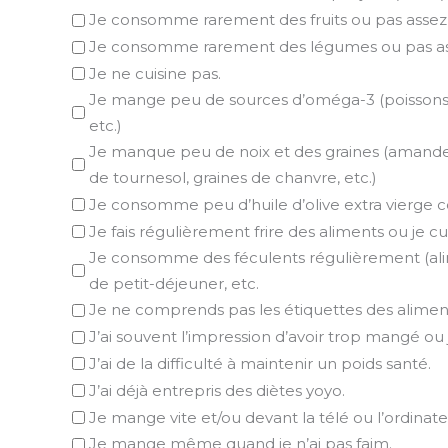
Je consomme rarement des fruits ou pas assez
Je consomme rarement des légumes ou pas as
Je ne cuisine pas.
Je mange peu de sources d’oméga-3 (poissons gr
etc.)
Je manque peu de noix et des graines (amandes, n
de tournesol, graines de chanvre, etc.)
Je consomme peu d’huile d’olive extra vierge 
Je fais régulièrement frire des aliments ou je cu
Je consomme des féculents régulièrement (alime
de petit-déjeuner, etc.
Je ne comprends pas les étiquettes des aliments (
J’ai souvent l’impression d’avoir trop mangé ou
J’ai de la difficulté à maintenir un poids santé.
J’ai déjà entrepris des diètes yoyo.
Je mange vite et/ou devant la télé ou l’ordinate
Je mange même quand je n’ai pas faim.