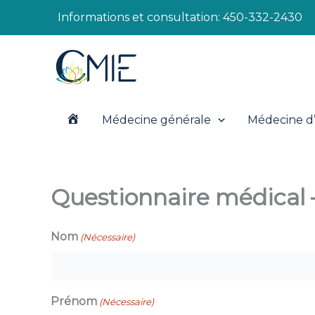
Aller
Informations et consultation:
450-332-2430
au
contenu
Médecine générale
Médecine d’
A
c
Questionnaire médical
c
Nom
(Nécessaire)
u
Prénom
(Nécessaire)
e