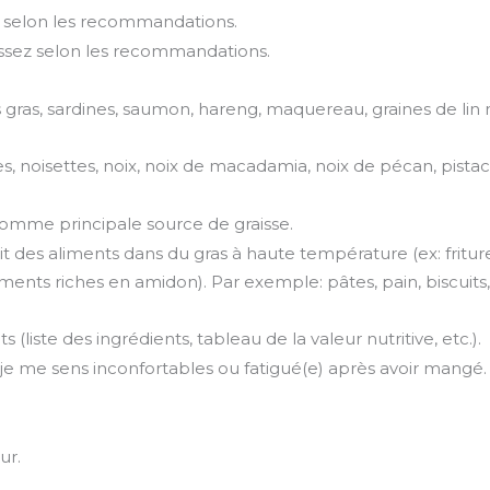
 selon les recommandations.
sez selon les recommandations.
as, sardines, saumon, hareng, maquereau, graines de lin mou
oisettes, noix, noix de macadamia, noix de pécan, pistaches,
comme principale source de graisse.
it des aliments dans du gras à haute température (ex: friture, 
nts riches en amidon). Par exemple: pâtes, pain, biscuits, 
liste des ingrédients, tableau de la valeur nutritive, etc.).
 je me sens inconfortables ou fatigué(e) après avoir mangé.
ur.