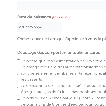
i
Date de naissance
(Nécessaire)
l
DD
dash
Cochez chaque item qui s’applique à vous la p
MM
dash
Dépistage des comportements alimentaires
YYYY
Je pense que mon alimentation pourrait être a
Je mange régulière des aliments transformés ou
sont généralement emballés)? Par exemple: alime
les desserts.
Je consomme des aliments sucrés fréquemment.
énergisantes, jus de fruits, sodas, bonbons, boul
Je bois plus de 3 cafés par jour? (1 café = 1 tas
Je bois moins de 8 verres d’eau par jour (ou 2L)