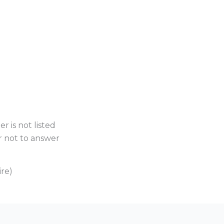
r is not listed
r not to answer
ire)