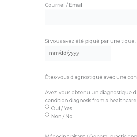
Courriel / Email
Si vous avez été piqué par une tique, 
MM
slash
DD
Êtes-vous diagnostiqué avec une cond
slash
YYYY
Avez-vous obtenu un diagnostique d’u
condition diagnosis from a healthcare
Oui / Yes
Non / No
Médecin traitant / General practicion