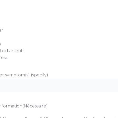
er
n
id arthritis
osis
er symptom(s) (specify)
nformation
(Nécessaire)