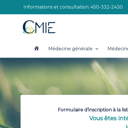
Aller
Informations et consultation:
450-332-2430
au
contenu
Médecine générale
Médecine
A
c
c
u
Formulaire d’inscription à la l
Vous êtes int
e