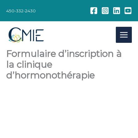
Aller
au
450-332-2430
contenu
Formulaire d’inscription à
la clinique
d’hormonothérapie