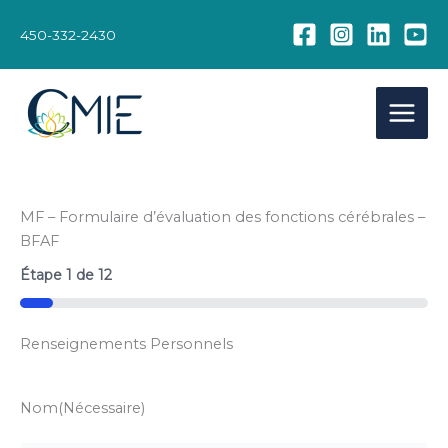
Aller
au
450-332-2430
contenu
MF – Formulaire d’évaluation des fonctions cérébrales –
BFAF
Étape
1
de
12
8%
Renseignements Personnels
Nom
(Nécessaire)